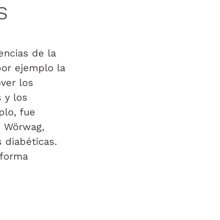
s
encias de la
or ejemplo la
ver los
 y los
plo, fue
tz Wörwag,
 diabéticas.
 forma
.