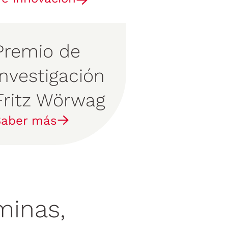
Premio de
Investigación
Fritz Wörwag
Saber más
minas,