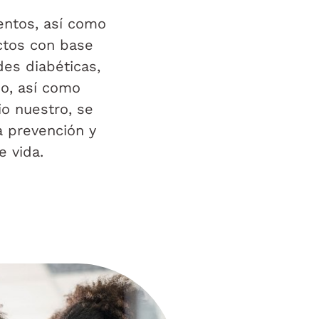
entos, así como
ctos con base
des diabéticas,
o, así como
io nuestro, se
a prevención y
e vida.