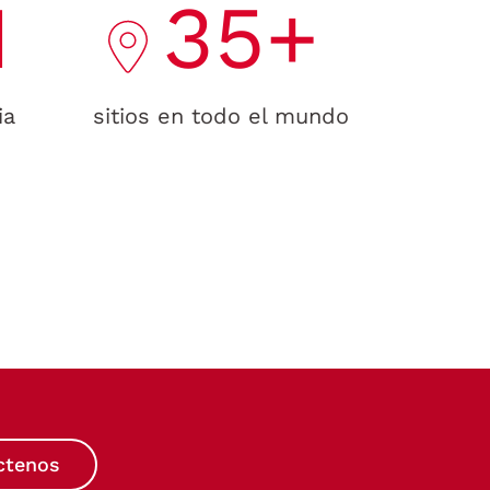
1
35+
ia
sitios en todo el mundo
ctenos