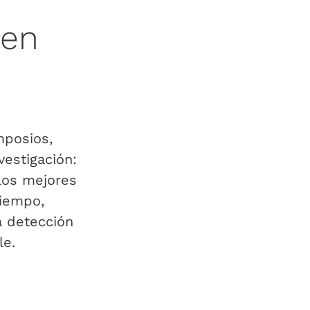
 en
mposios,
estigación:
 los mejores
tiempo,
a detección
le.