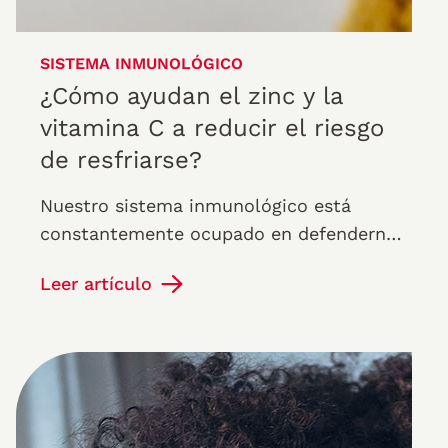
SISTEMA INMUNOLÓGICO
¿Cómo ayudan el zinc y la
vitamina C a reducir el riesgo
de resfriarse?
Nuestro sistema inmunológico está
constantemente ocupado en defendernos
de invasores como virus, bacterias y otros
Leer artículo
agentes patógenos. Durante la…