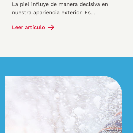
La piel influye de manera decisiva en
nuestra apariencia exterior. Es
especialmente molesto cuando aparecen
Leer artículo
granos y pústulas o cuando la piel se…