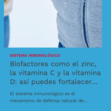
SISTEMA INMUNOLÓGICO
Biofactores como el zinc,
la vitamina C y la vitamina
D: así puedes fortalecer
tu sistema inmunológico
El sistema inmunológico es el
mecanismo de defensa natural de
nuestro cuerpo frente a enfermedades y